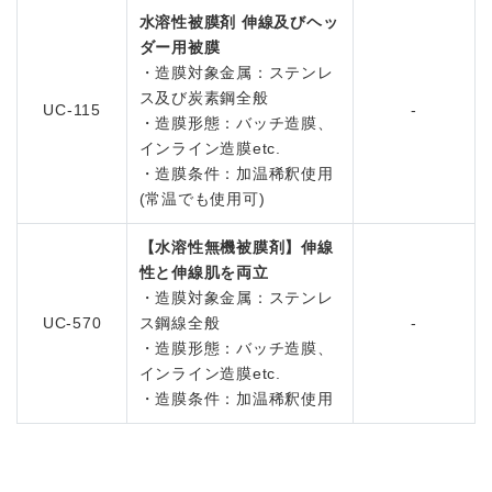
水溶性被膜剤 伸線及びヘッ
ダー用被膜
・造膜対象金属：ステンレ
ス及び炭素鋼全般
UC-115
-
・造膜形態：バッチ造膜、
インライン造膜etc.
・造膜条件：加温稀釈使用
(常温でも使用可)
【水溶性無機被膜剤】伸線
性と伸線肌を両立
・造膜対象金属：ステンレ
UC-570
ス鋼線全般
-
・造膜形態：バッチ造膜、
インライン造膜etc.
・造膜条件：加温稀釈使用