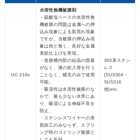
水溶性無機被膜剤
・硫酸塩ベースの水溶性無
機被膜の問題は金属への押
込み現象による肌荒れ現象
ですが、当被膜の押込み現
象は殆ど無く、良好な金属
美肌仕上げを実現。
・造膜槽内部の結晶の固着
300系ステン
がなく、液の総入替を行う
レス
UC-210s
ことなく、補充のみで使用
(SUS304・
可能。
SUS316
・吸湿性は水溶性被膜のな
他)etc.
かで、最も少ない水準にあ
り、吸湿による伸線不良を
防止。
・ステンレスワイヤーの美
肌加工のみならず、スプリ
ング時のコイリング被膜と
しても良好。