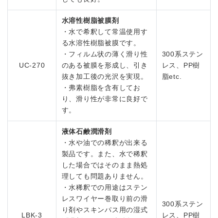
水溶性樹脂被膜剤
・水で希釈して常温使用す
る水溶性樹脂被膜です。
・フィルム状の薄く滑り性
300系ステン
UC-270
のある被膜を形成し、引き
レス、PP樹
抜き加工後の光沢を実現。
脂etc.
・弗素樹脂を含有してお
り、滑り性が非常に良好で
す。
液体石鹸潤滑剤
・水や油での稀釈が出来る
製品です。また、水で稀釈
した場合ではそのまま熱処
理しても問題ありません。
・水稀釈での用途はステン
レスワイヤー巻取り前の滑
300系ステン
り剤やスキンパス用の湿式
LBK-3
レス、PP樹