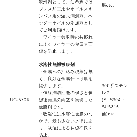
潤滑剤として、油希釈では
脂etc.
プレス加工用やオイルスキ
ンパス用の湿式潤滑剤、ヘ
ッダーオイルの添加剤とし
てご利用頂けます。
・ワイヤー巻取時の共擦れ
によるワイヤーの金属表面
傷を防止します。
水溶性無機被膜剤
・金属への押込み現象は無
く、良好な金属仕上げ肌を
提供します。
300系ステン
・伸線潤滑性能の強さと伸
レス
UC-570R
線後美肌の両立を実現した
(SUS304・
被膜剤です。
SUS316
・吸湿性は水溶性被膜のな
他)etc.
かで、最も少ない水準にあ
り、吸湿による伸線不良を
防止。