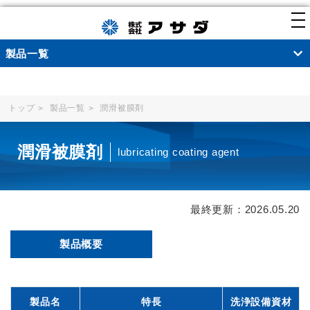
to
製品一覧
パ
トップ
製品一覧
潤滑被膜剤
ン
く
潤滑被膜剤
lubricating coating agent
ず
最終更新：2026.05.20
製品概要
製品名
特長
洗浄設備資材