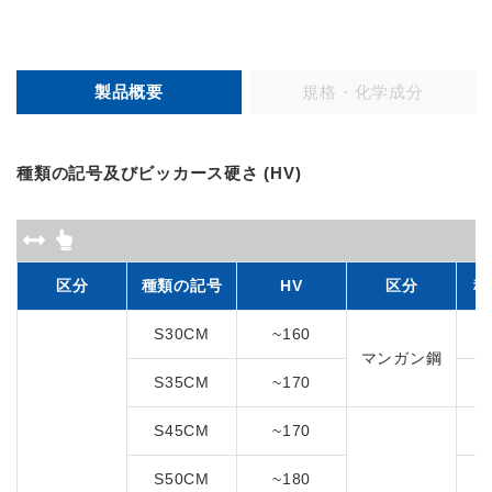
製品概要
規格・化学成分
種類の記号及びビッカース硬さ (HV)
区分
種類の記号
HV
区分
種
S30CM
~160
S
マンガン鋼
S35CM
~170
S
S45CM
~170
S50CM
~180