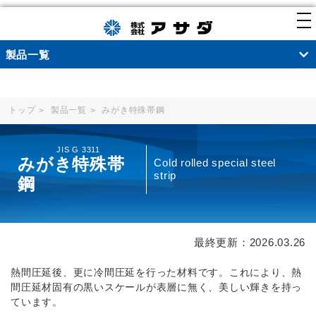
to
製品一覧
パ
トップ
製品一覧
みがき特殊帯鋼
ン
く
JIS G 3311
ず
みがき特殊帯
Cold rolled special steel
strip
鋼
最終更新：2026.03.26
熱間圧延後、更に冷間圧延を行った材料です。これにより、熱
間圧延材固有の黒いスケールが表層に無く、美しい輝きを持っ
ています。