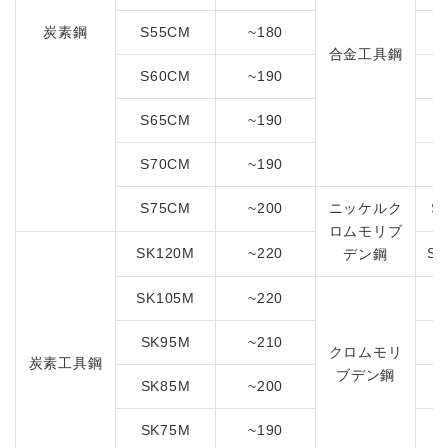
炭素鋼
S55CM
~180
合金工具鋼
S60CM
~190
S65CM
~190
S70CM
~190
S75CM
~200
ニッケルク
S
ロムモリブ
SK120M
~220
SN
デン鋼
SK105M
~220
S
SK95M
~210
S
クロムモリ
炭素工具鋼
ブデン鋼
SK85M
~200
S
SK75M
~190
S