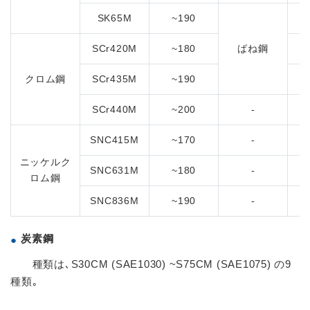
SK65M
~190
SCr420M
~180
ばね鋼
クロム鋼
SCr435M
~190
S
SCr440M
~200
-
SNC415M
~170
-
ニッケルク
SNC631M
~180
-
ロム鋼
SNC836M
~190
-
炭素鋼
種類は､S30CM (SAE1030) ~S75CM (SAE1075) の9
種類｡